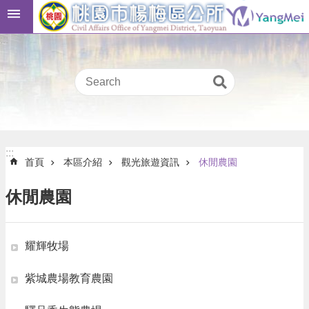
跳到主要內容區塊
桃
:::
園
市
民
卡
進
階
:::
搜
:::
首頁
本區介紹
觀光旅遊資訊
休閒農園
尋
休閒農園
本
區
耀輝牧場
介
紹
紫城農場教育農園
訊