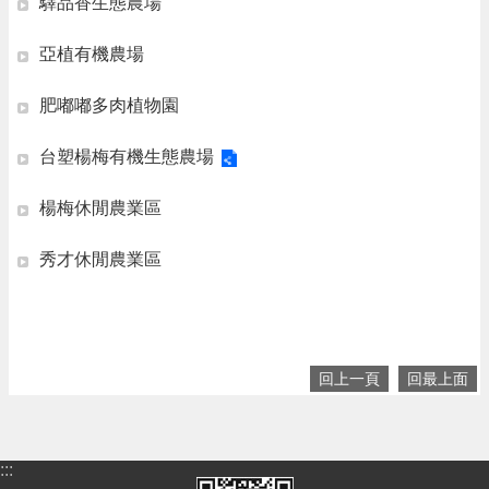
息
驛品香生態農場
公
告
亞植有機農場
生
肥嘟嘟多肉植物園
活
便
台塑楊梅有機生態農場
民
資
訊
楊梅休閒農業區
機
秀才休閒農業區
關
通
訊
錄
相
回上一頁
回最上面
關
資
料
:::