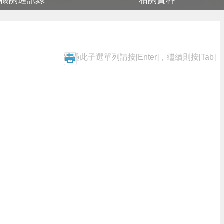
機關通訊錄
相關資料
跳過此子選單列請按[Enter]，繼續則按[Tab]