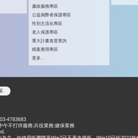
廉政服務專區
公益揭弊者保護專區
性別主流化專區
老人保護專區
重大計畫進度查詢
檔案應用專區
更多...
策
-4783683
| 中午不打烊服務:兵役業務;健保業務
d.
afari為主，如使用IE瀏覽器Win7已不再支援IE，Win10已於202