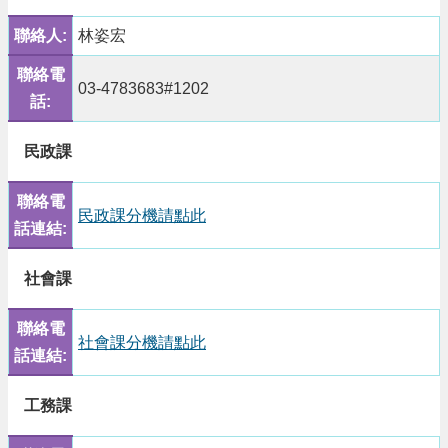
政
府
聯絡人:
林姿宏
E
聯絡電
n
03-4783683#1202
g
話:
l
i
民政課
s
h
聯絡電
隱
民政課分機請點此
話連結:
私
權
政
社會課
策
聯絡電
政
社會課分機請點此
話連結:
府
網
站
工務課
資
料