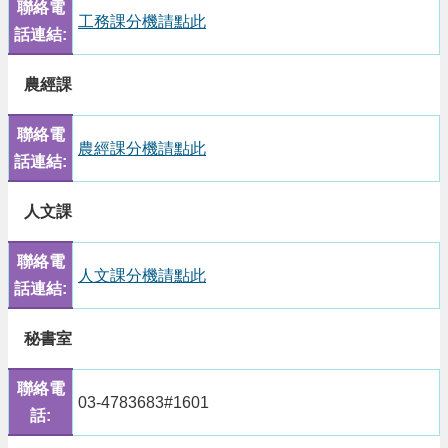
聯絡電
開
工務課分機請點此
話連結:
放
宣
告
農經課
網
聯絡電
站
農經課分機請點此
安
話連結:
全
政
人文課
策
聯絡電
人文課分機請點此
話連結:
秘書室
聯絡電
03-4783683#1601
話: