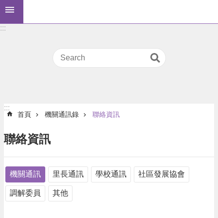
跳到主要內容區塊
桃
:::
園
市
民
卡
進
階
:::
搜
:::
首頁
機關通訊錄
聯絡資訊
尋
聯絡資訊
本
區
機關通訊
里長通訊
學校通訊
社區發展協會
介
紹
調解委員
其他
訊