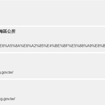
楊梅區公所
com/%E6%A5%8A%E6%A2%85%E4%BE%BF%E5%88%A9%E8%B2
.gov.tw/
g.gov.tw/