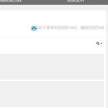
機關通訊錄
相關資料
跳過此子選單列請按[Enter]，繼續則按[Tab]