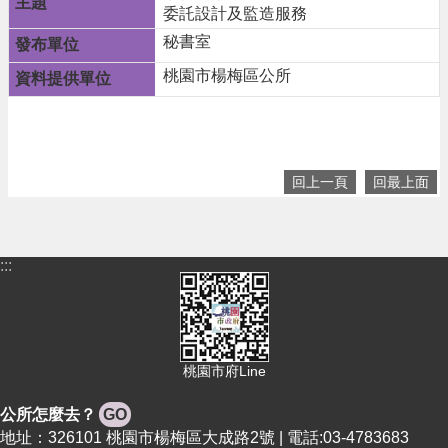
息
委託設計及監造服務
公
秘書室
告
桃園市楊梅區公所
生
活
便
民
資
回上一頁
回最上面
訊
機
關
:::
通
訊
錄
相
關
桃園市府Line
資
料
公所怎麼去？
GO
地址：326101 桃園市楊梅區大成路2號 | 電話:03-4783683