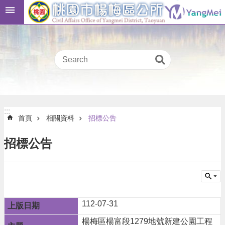
跳到主要內容區塊
桃
:::
園
市
民
卡
進
階
:::
搜
:::
首頁
相關資料
招標公告
尋
招標公告
本
區
介
紹
112-07-31
訊
楊梅區楊富段1279地號新建公園工程