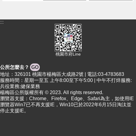
政
府
E
:::
n
g
l
i
s
h
桃園市府Line
隱
公所怎麼去？
GO
私
地址：326101 桃園市楊梅區大成路2號 | 電話:03-4783683
權
服務時間：星期一至五 上午8:00至下午5:00 | 中午不打烊服務:
政
兵役業務;健保業務
策
楊梅區公所版權所有 © 2023. All rights reserved.
瀏覽器支援：Chrome、Firefox、Edge、Safari為主，如使用IE
政
瀏覽器Win7已不再支援IE，Win10已於2022年6月15日淘汰並
府
停止支援IE。
網
站
資
料