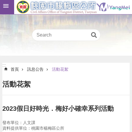
跳到主要內容區塊
桃
:::
園
市
民
卡
進
階
:::
搜
:::
首頁
訊息公告
活動花絮
尋
活動花絮
本
區
2023假日好時光．梅好小確幸系列活動
介
紹
發布單位：人文課
訊
資料提供單位：桃園市楊梅區公所