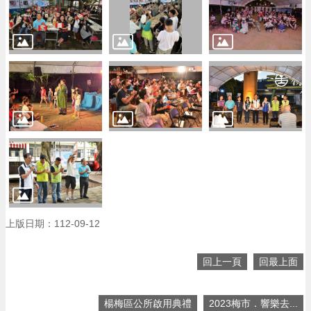
回
首
頁
網
站
導
覽
市
政
信
箱
常
見
上版日期：112-09-12
問
答
回上一頁
回最上面
桃
園
市
楊梅區公所啟用典禮
2023梅市．響樂去...