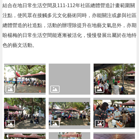
息
結合在地日常生活空間及111-112年社區總體營造計畫範圍關
公
告
注點，使民眾在接觸多元文化藝術同時，亦能關注或參與社區
總體營造的社造點，活動的辦理除提升在地藝文氣息外，亦期
生
活
盼楊梅的日常生活空間能逐漸被活化，慢慢發展出屬於在地特
便
民
色的藝文活動。
資
訊
機
關
通
訊
錄
相
關
資
料