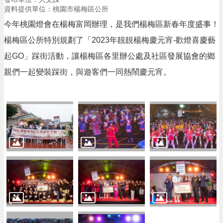
息
資料提供單位：桃園市楊梅區公所
公
告
今年桃園燈會在楊梅富岡辦理，是我們楊梅區新春年度盛事！
楊梅區公所特別規劃了「2023年靚靚楊梅慶元宵-歡燈喜慶藝
生
活
起GO」踩街活動，讓楊梅區各里辦公處及社區發展協會的鄉
便
親們一起變裝踩街，與遊客們一同熱鬧慶元宵。
民
資
訊
機
關
通
訊
錄
相
關
資
料