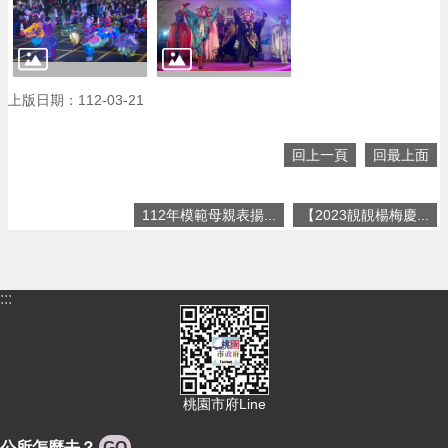
回
首
頁
網
上版日期：112-03-21
站
導
覽
回上一頁
回最上面
市
政
112年模範母親表揚...
【2023靚靚楊梅慶...
信
箱
常
:::
見
問
答
桃
桃園市府Line
園
市
公所怎麼去？
GO