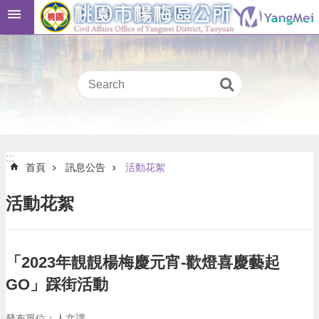
跳到主要內容區塊
桃
:::
園
市
民
卡
進
階
:::
搜
:::
首頁
訊息公告
活動花絮
尋
活動花絮
本
區
「2023年靚靚楊梅慶元宵-歡燈喜慶藝起
介
紹
GO」踩街活動
訊
發布單位：人文課