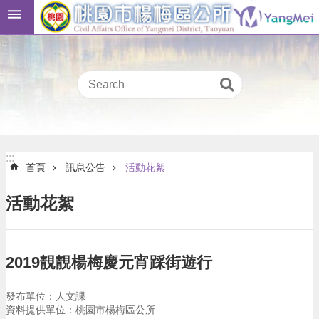
跳到主要內容區塊
桃
:::
園
市
民
卡
進
階
:::
搜
:::
首頁
訊息公告
活動花絮
尋
活動花絮
本
區
2019靚靚楊梅慶元宵踩街遊行
介
紹
發布單位：人文課
訊
資料提供單位：桃園市楊梅區公所