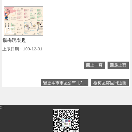
回
首
頁
網
站
導
楊梅玩樂趣
覽
上版日期：109-12-31
市
政
回上一頁
回最上面
信
箱
變更本市市區公車【2...
楊梅區鄰里街道圖
常
見
問
答
:::
桃
園
市