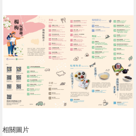
息
公
告
生
活
便
民
資
訊
機
關
通
訊
錄
相
關
資
料
相關圖片