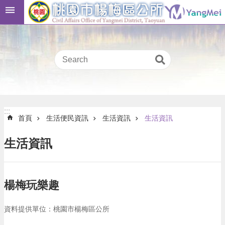
跳到主要內容區塊
桃
:::
園
市
民
卡
進
階
:::
搜
:::
首頁
生活便民資訊
生活資訊
生活資訊
尋
生活資訊
本
區
楊梅玩樂趣
介
紹
資料提供單位：桃園市楊梅區公所
訊