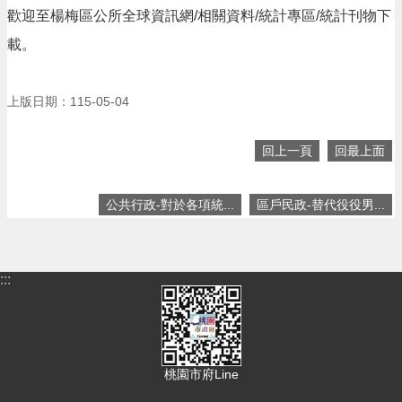
息
歡迎至楊梅區公所全球資訊網/相關資料/統計專區/統計刊物下
公
告
載。
生
活
上版日期：115-05-04
便
民
資
回上一頁
回最上面
訊
機
公共行政-對於各項統...
區戶民政-替代役役男...
關
通
訊
錄
:::
相
關
資
料
桃園市府Line