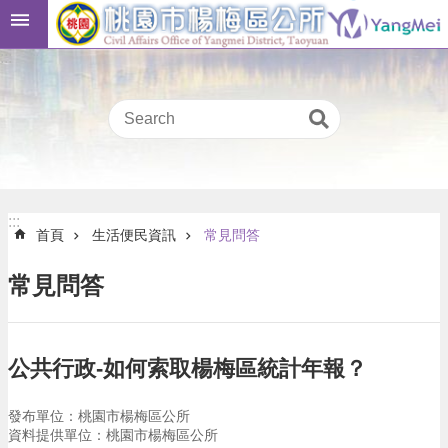
跳到主要內容區塊
桃
:::
園
市
民
卡
進
階
:::
搜
:::
首頁
生活便民資訊
常見問答
尋
常見問答
本
區
公共行政-如何索取楊梅區統計年報？
介
紹
發布單位：桃園市楊梅區公所
訊
資料提供單位：桃園市楊梅區公所