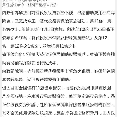
息
資料提供單位：桃園市楊梅區公所
公
告
內政部為解決目前替代役役男就醫不便、申請補助費用不易等
問題，已完成修正「替代役役男保險實施辦法」第12條、第
生
活
12條之1，並於102年1月1日實施。內政部108年3月25日修正
便
發布新名稱為「替代役役男保險及醫療實施辦法」及第12
民
資
條、第12條之1條文，並增訂第11條之1。
訊
修正後之規定係擴大替代役役男補助就醫據點，並修正醫療補
機
助費撥補程序以節省行政成本。
關
通
內政部說明，先前規定替代役役男非緊急之傷病，必須前往國
訊
軍醫院就醫，始可獲得醫療費用補助。
錄
但因目前全國僅有11處國軍醫院，而替代役役男服勤處所遍
相
關
及全國各地，為維護役男就醫權益，修正規定為役男傷病，憑
資
替代役役男身分證，赴所有全民健康保險醫事服務機構就醫，
料
其依全民健康保險法規規定，應自行負擔之醫療費用，由內政