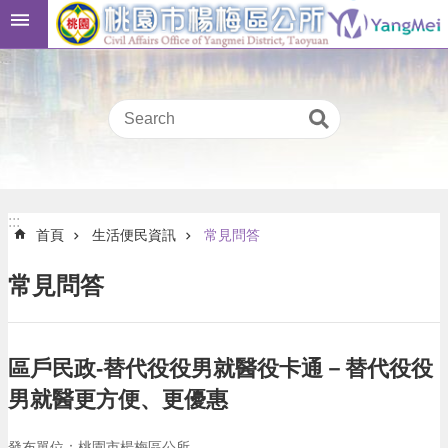
跳到主要內容區塊
桃
:::
園
市
民
卡
進
階
:::
搜
:::
首頁
生活便民資訊
常見問答
尋
常見問答
本
區
區戶民政-替代役役男就醫役卡通－替代役役
介
紹
男就醫更方便、更優惠
訊
發布單位：桃園市楊梅區公所