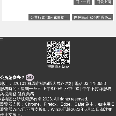
政
回上一頁
回最上面
府
E
公共行政-如何索取楊...
區戶民政-如何申辦祭...
n
g
l
i
:::
s
h
隱
私
權
桃園市府Line
政
策
公所怎麼去？
GO
地址：326101 桃園市楊梅區大成路2號 | 電話:03-4783683
政
服務時間：星期一至五 上午8:00至下午5:00 | 中午不打烊服務:
府
兵役業務;健保業務
網
楊梅區公所版權所有 © 2023. All rights reserved.
站
瀏覽器支援：Chrome、Firefox、Edge、Safari為主，如使用IE
資
瀏覽器Win7已不再支援IE，Win10已於2022年6月15日淘汰並
料
停止支援IE。