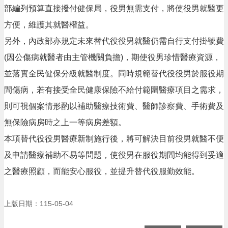
回
部編列預算直接撥付健保局，役男無需支付，將使役男就醫更
首
方便，維護其就醫權益。
頁
另外，內政部亦規定未來替代役役男就醫仍需自行支付掛號費
網
站
(因公傷病就醫者由主管機關負擔)，期使役男珍惜醫療資源，
導
並落實全民健保分級就醫制度。同時規範替代役役男於服役期
覽
間傷病，若有接受全民健康保險不給付範圍醫療項目之需求，
市
則可視個案情形酌以補助醫療技術費、醫師診察費、手術費及
政
信
無保險病房時之上一等病房差額。
箱
本項替代役役男醫療新制施行後，將可解決目前役男就醫不便
常
及申請醫療補助不易等問題，使役男在服役期間均能得到妥適
見
問
之醫療照顧，而能安心服役，並提升替代役服勤效能。
答
桃
上版日期：115-05-04
園
市