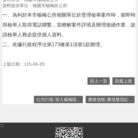
息
資料提供單位：桃園市楊梅區公所
公
告
一、為利於本市楊梅公所相關單位於受理檢舉案件時，能即時
與檢舉人取得電話聯繫，並瞭解案件詳情及辦理後續作業，故
生
活
請檢舉人務必提供個人資料。
便
二、依據行政程序法第173條第1項第1款辦理。
民
資
訊
上版日期：115-06-29
機
關
回上一頁
回最上面
通
訊
錄
公共行政-加入楊梅區...
農林漁牧-農地發現紅...
相
關
資
:::
料