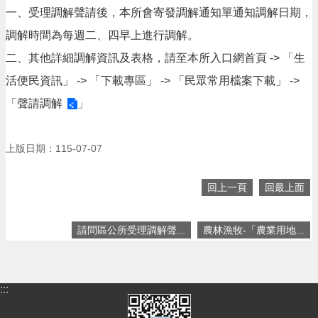
息
一、受理調解聲請後，本所會寄發調解通知單通知調解日期，
公
告
調解時間為每週二、四早上進行調解。
二、其他詳細調解資訊及表格，請至本所入口網首頁 -> 「生
生
活
活便民資訊」 -> 「下載專區」 -> 「民眾常用檔案下載」 ->
便
民
「
聲請調解
」
資
訊
上版日期：115-07-07
機
關
回上一頁
回最上面
通
訊
錄
請問區公所受理調解聲...
農林漁牧-「農業用地...
相
關
資
:::
料