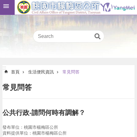
跳到主要內容區塊
桃
:::
園
市
民
卡
進
階
:::
搜
:::
首頁
生活便民資訊
常見問答
尋
常見問答
本
區
公共行政-請問何時有調解？
介
紹
發布單位：桃園市楊梅區公所
訊
資料提供單位：桃園市楊梅區公所